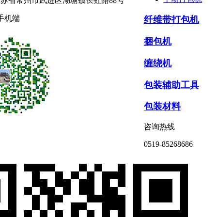
苏省常州市武进区湖塘镇长虹路88号
手机端
纤维带打包机
捆包机
缠绕机
包装辅助工具
包装材料
咨询热线
0519-85268686